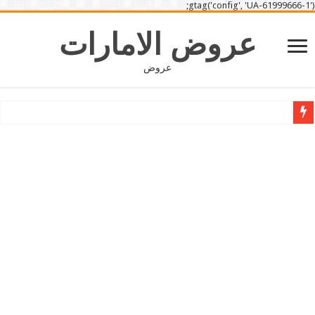
gtag('config', 'UA-61999666-1');
عروض الامارات
عروض