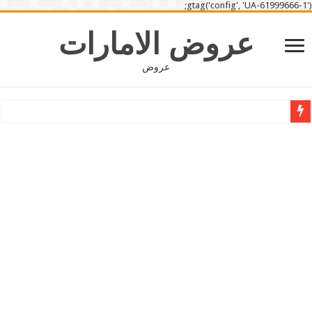
gtag('config', 'UA-61999666-1');
عروض الامارات
عروض