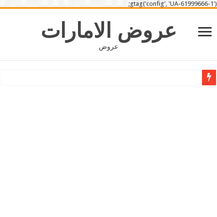
gtag('config', 'UA-61999666-1');
عروض الامارات
عروض