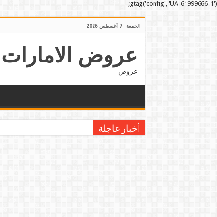
gtag('config', 'UA-61999666-1');
الجمعة , 7 أغسطس 2026
عروض الامارات
عروض
أخبار عاجلة