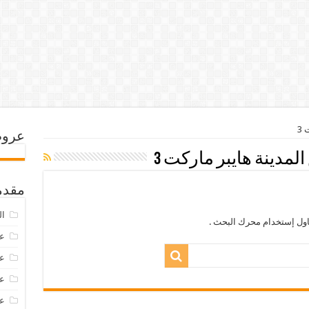
3
عروض
مدينة هايبر ماركت 3
مقدم
ال
اول إستخدام محرك البحث .
عرو
عروض
عروض
عروض 