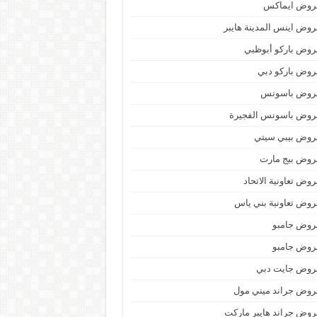
روض ايماكس
وض اينس المدينة هايبر
وض باركو أبوظبي
وض باركو دبي
روض باسونس
روض باسونس الفجيرة
روض بيبي سيتي
روض بيج مارت
وض تعاونية الاتحاد
وض تعاونية بني ياس
روض جامبو
روض جامبو
روض جايت دبي
وض جراند ميني مول
وض جراند هايبر ماركت