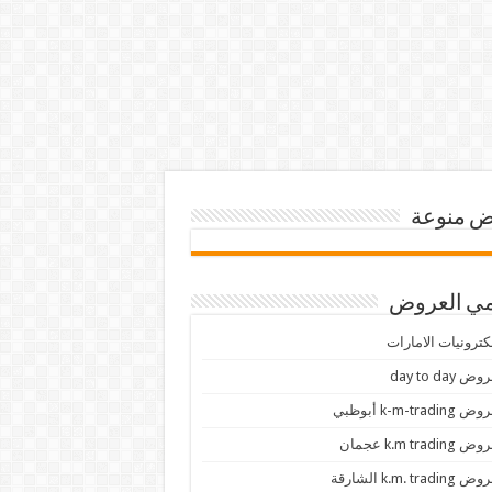
 منوعة
ي العروض
كترونيات الامارات
ض day to day
 k-m-trading أبوظبي
 k.m trading عجمان
k.m. trading الشارقة