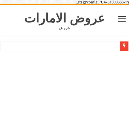
gtag('config', 'UA-61999666-1');
عروض الامارات
عروض