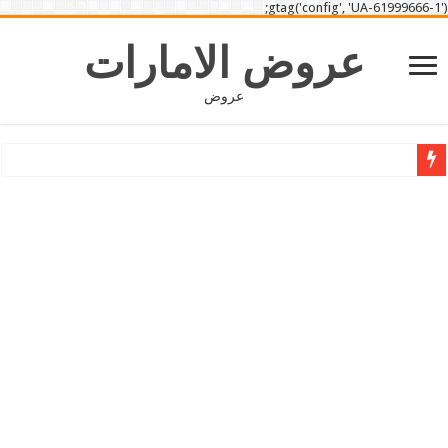
gtag('config', 'UA-61999666-1');
عروض الامارات
عروض