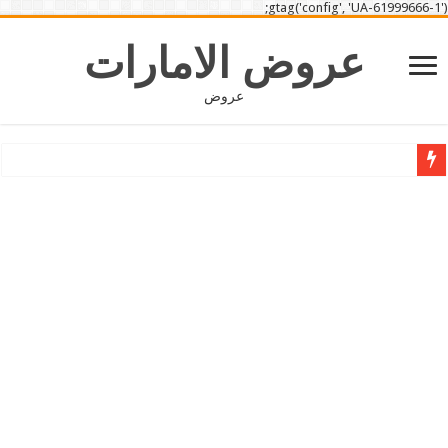
gtag('config', 'UA-61999666-1');
عروض الامارات
عروض