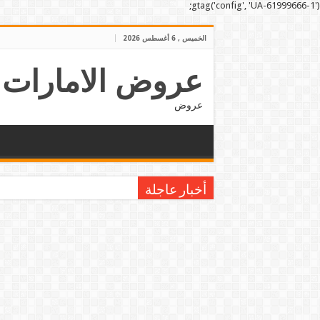
gtag('config', 'UA-61999666-1');
الخميس , 6 أغسطس 2026
عروض الامارات
عروض
أخبار عاجلة