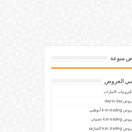
 منوعة
ي العروض
كترونيات الامارات
ض day to day
 k-m-trading أبوظبي
 k.m trading عجمان
k.m. trading الشارقة