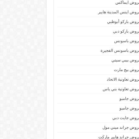
روض ايماكس
وض اينس المدينة هايبر
وض باركو أبوظبي
وض باركو دبي
روض باسونس
روض باسونس الفجيرة
روض بيبي سيتي
روض بيج مارت
وض تعاونية الاتحاد
وض تعاونية بني ياس
روض جامبو
روض جامبو
روض جايت دبي
وض جراند ميني مول
وض جراند هايبر ماركت