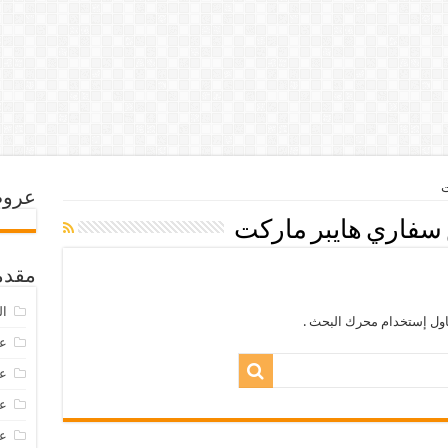
ت
عروض
سفاري هايبر ماركت
مقدم
ال
اول إستخدام محرك البحث .
عرو
عروض
عروض
عروض 