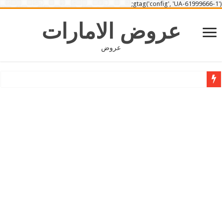
gtag('config', 'UA-61999666-1');
عروض الامارات
عروض