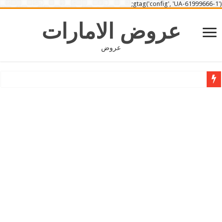
gtag('config', 'UA-61999666-1');
عروض الامارات
عروض