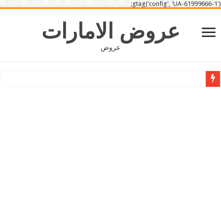
gtag('config', 'UA-61999666-1');
عروض الامارات
عروض