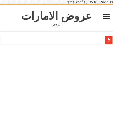
gtag('config', 'UA-61999666-1');
عروض الامارات
عروض