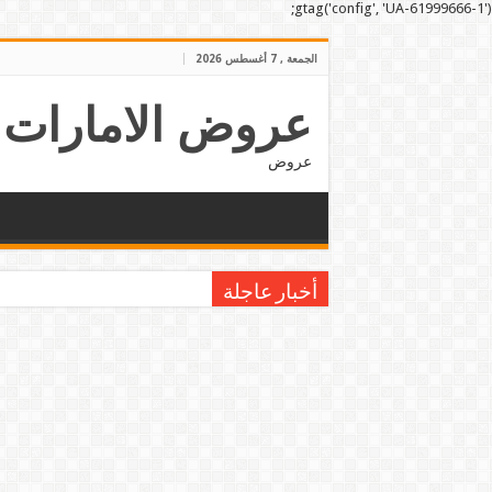
gtag('config', 'UA-61999666-1');
الجمعة , 7 أغسطس 2026
عروض الامارات
عروض
أخبار عاجلة