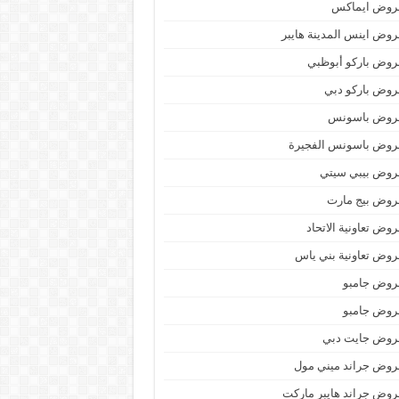
روض ايماكس
وض اينس المدينة هايبر
وض باركو أبوظبي
وض باركو دبي
روض باسونس
روض باسونس الفجيرة
روض بيبي سيتي
روض بيج مارت
وض تعاونية الاتحاد
وض تعاونية بني ياس
روض جامبو
روض جامبو
روض جايت دبي
وض جراند ميني مول
وض جراند هايبر ماركت