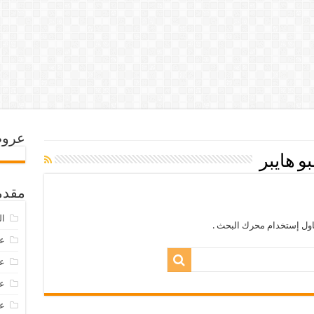
عروض
 هايبر
مقدم
ال
اول إستخدام محرك البحث .
عرو
عروض
عروض
عروض 