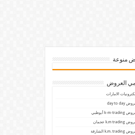
 منوعة
ي العروض
كترونيات الامارات
ض day to day
 k-m-trading أبوظبي
 k.m trading عجمان
k.m. trading الشارقة