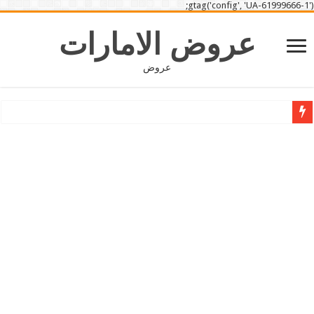
gtag('config', 'UA-61999666-1');
عروض الامارات
عروض