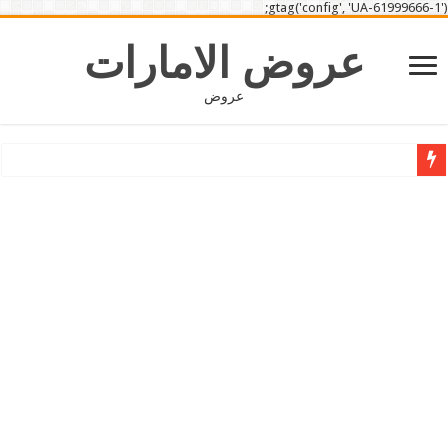
gtag('config', 'UA-61999666-1');
عروض الامارات
عروض