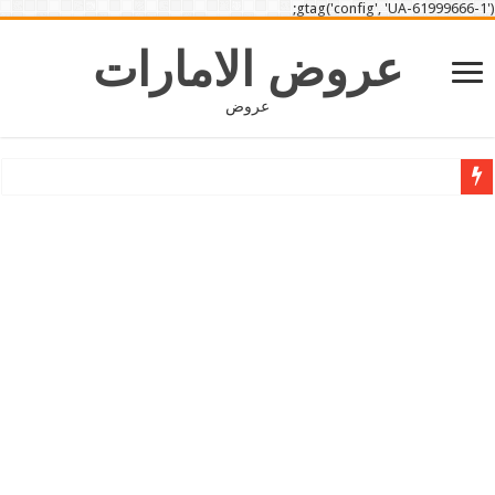
gtag('config', 'UA-61999666-1');
عروض الامارات
عروض