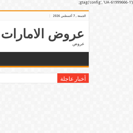
gtag('config', 'UA-61999666-1');
الجمعة , 7 أغسطس 2026
عروض الامارات
عروض
أخبار عاجلة