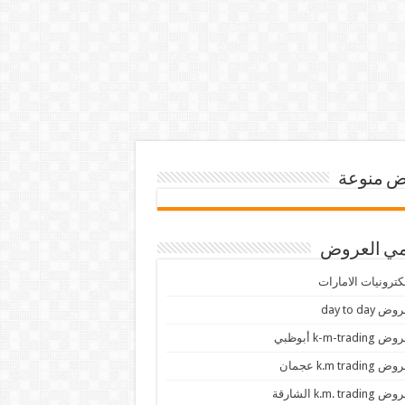
 منوعة
ي العروض
كترونيات الامارات
ض day to day
 k-m-trading أبوظبي
 k.m trading عجمان
k.m. trading الشارقة