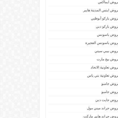
روض ايماكس
وض اينس المدينة هايبر
وض باركو أبوظبي
وض باركو دبي
روض باسونس
روض باسونس الفجيرة
روض بيبي سيتي
روض بيج مارت
وض تعاونية الاتحاد
وض تعاونية بني ياس
روض جامبو
روض جامبو
روض جايت دبي
وض جراند ميني مول
وض جراند هايبر ماركت