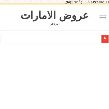
gtag('config', 'UA-61999666-1');
عروض الامارات
عروض