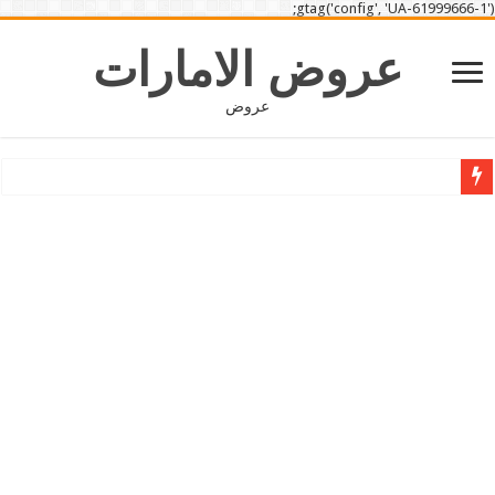
gtag('config', 'UA-61999666-1');
عروض الامارات
عروض