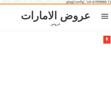
gtag('config', 'UA-61999666-1');
عروض الامارات
عروض