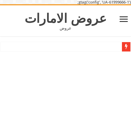
gtag('config', 'UA-61999666-1');
عروض الامارات
عروض