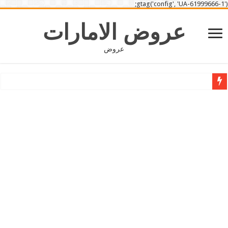
gtag('config', 'UA-61999666-1');
عروض الامارات
عروض