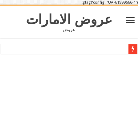
gtag('config', 'UA-61999666-1');
عروض الامارات
عروض