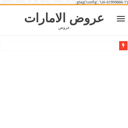
gtag('config', 'UA-61999666-1');
عروض الامارات
عروض