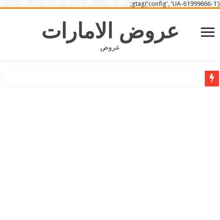
gtag('config', 'UA-61999666-1');
عروض الامارات
عروض