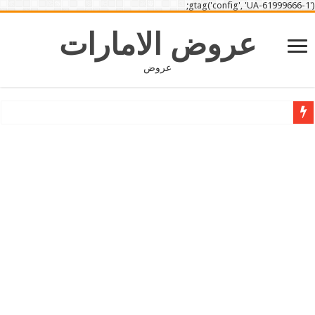
gtag('config', 'UA-61999666-1');
عروض الامارات
عروض