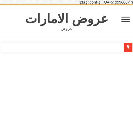
gtag('config', 'UA-61999666-1');
عروض الامارات
عروض