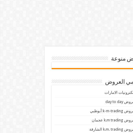
 منوعة
ي العروض
كترونيات الامارات
ض day to day
 k-m-trading أبوظبي
 k.m trading عجمان
k.m. trading الشارقة