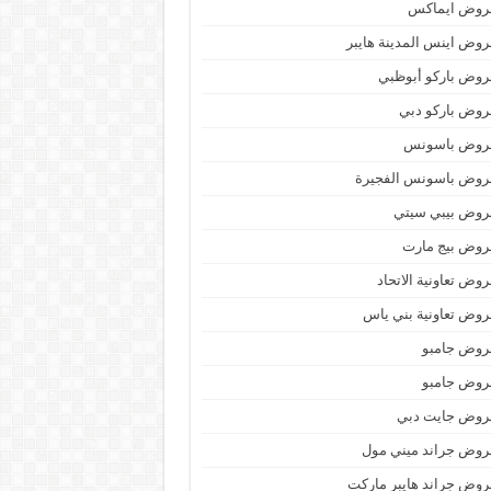
روض ايماكس
وض اينس المدينة هايبر
وض باركو أبوظبي
وض باركو دبي
روض باسونس
روض باسونس الفجيرة
روض بيبي سيتي
روض بيج مارت
وض تعاونية الاتحاد
وض تعاونية بني ياس
روض جامبو
روض جامبو
روض جايت دبي
وض جراند ميني مول
وض جراند هايبر ماركت