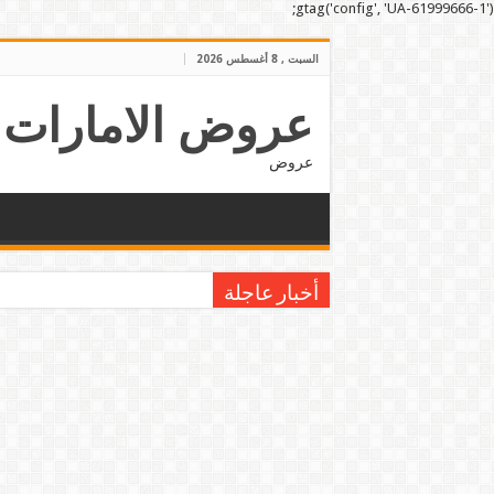
gtag('config', 'UA-61999666-1');
السبت , 8 أغسطس 2026
عروض الامارات
عروض
أخبار عاجلة