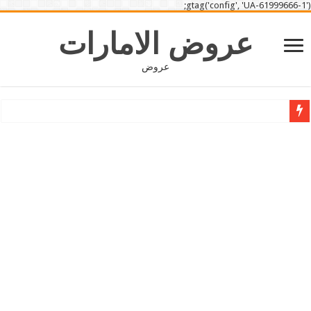
gtag('config', 'UA-61999666-1');
عروض الامارات
عروض