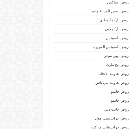
روض ايماكس
وض اينس المدينة هايبر
وض باركو أبوظبي
وض باركو دبي
روض باسونس
روض باسونس الفجيرة
روض بيبي سيتي
روض بيج مارت
وض تعاونية الاتحاد
وض تعاونية بني ياس
روض جامبو
روض جامبو
روض جايت دبي
وض جراند ميني مول
وض جراند هايبر ماركت