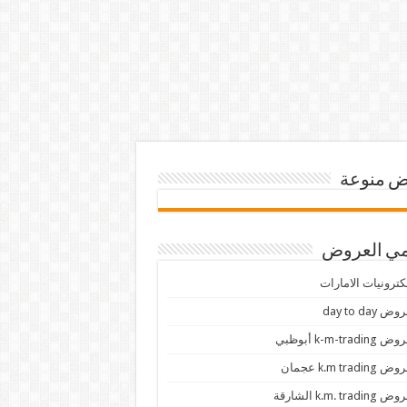
 منوعة
ي العروض
كترونيات الامارات
ض day to day
 k-m-trading أبوظبي
 k.m trading عجمان
k.m. trading الشارقة