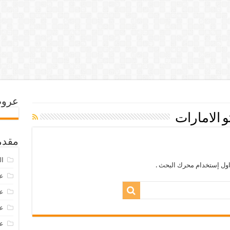
عروض
الامارات
مقدم
ال
اول إستخدام محرك البحث .
عرو
عروض
عروض
عروض 