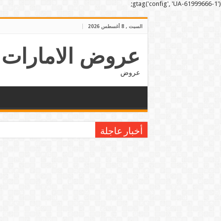
gtag('config', 'UA-61999666-1');
السبت , 8 أغسطس 2026
عروض الامارات
عروض
أخبار عاجلة