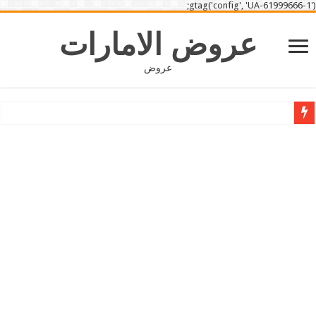
gtag('config', 'UA-61999666-1');
عروض الامارات
عروض