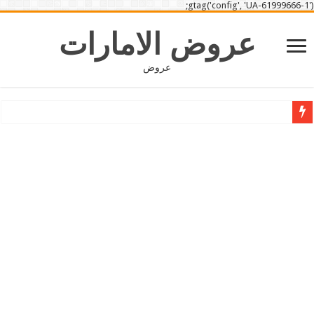
gtag('config', 'UA-61999666-1');
عروض الامارات
عروض