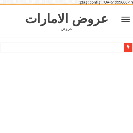
gtag('config', 'UA-61999666-1');
عروض الامارات
عروض