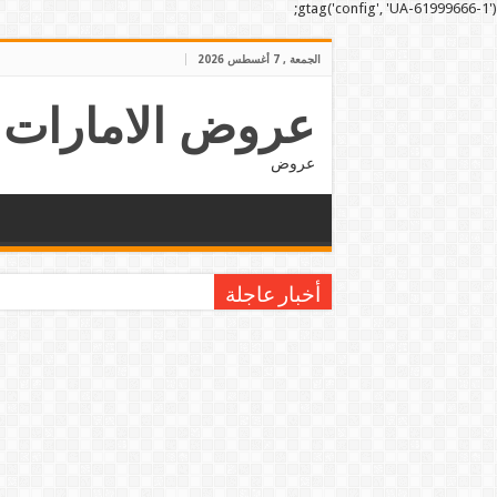
gtag('config', 'UA-61999666-1');
الجمعة , 7 أغسطس 2026
عروض الامارات
عروض
أخبار عاجلة