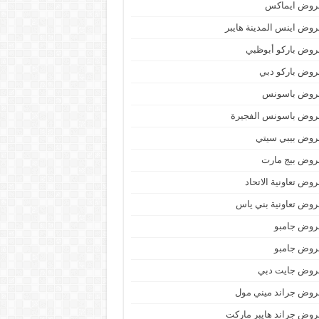
روض ايماكس
وض اينس المدينة هايبر
وض باركو أبوظبي
وض باركو دبي
روض باسونس
روض باسونس الفجيرة
روض بيبي سيتي
روض بيج مارت
وض تعاونية الاتحاد
وض تعاونية بني ياس
روض جامبو
روض جامبو
روض جايت دبي
وض جراند ميني مول
وض جراند هايبر ماركت