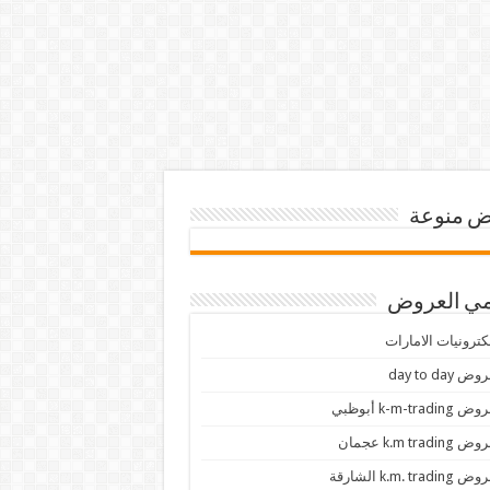
 منوعة
ي العروض
كترونيات الامارات
ض day to day
 k-m-trading أبوظبي
 k.m trading عجمان
k.m. trading الشارقة