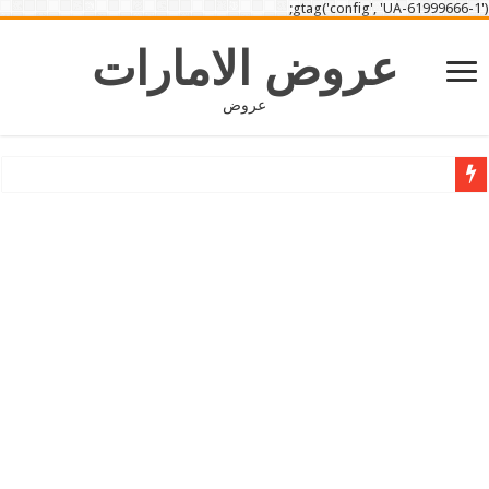
gtag('config', 'UA-61999666-1');
عروض الامارات
عروض