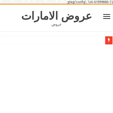
gtag('config', 'UA-61999666-1');
عروض الامارات
عروض