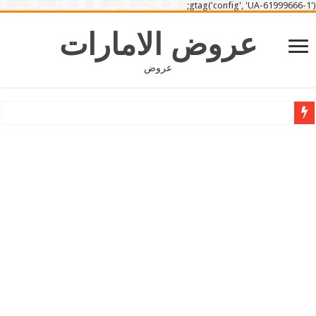
gtag('config', 'UA-61999666-1');
عروض الامارات
عروض