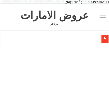
gtag('config', 'UA-61999666-1');
عروض الامارات
عروض