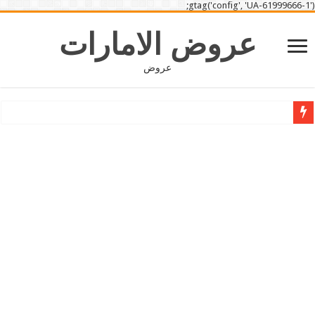
gtag('config', 'UA-61999666-1');
عروض الامارات
عروض