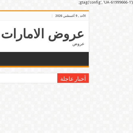
gtag('config', 'UA-61999666-1');
الأحد , 9 أغسطس 2026
عروض الامارات
عروض
أخبار عاجلة