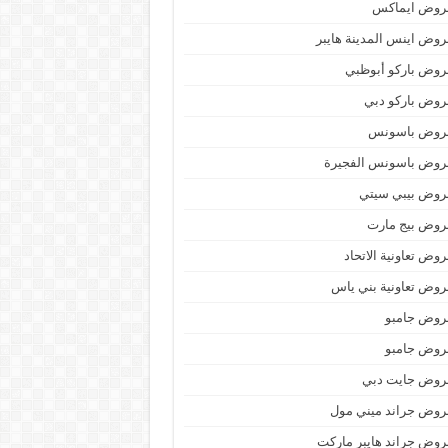
روض ايماكس
وض اينس المدينة هايبر
وض باركو أبوظبي
وض باركو دبي
روض باسونس
روض باسونس الفجيرة
روض بيبي سيتي
روض بيج مارت
وض تعاونية الاتحاد
وض تعاونية بني ياس
روض جامبو
روض جامبو
روض جايت دبي
وض جراند ميني مول
وض جراند هايبر ماركت