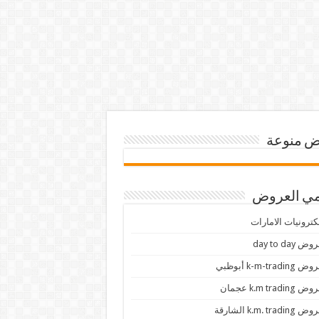
 منوعة
ي العروض
كترونيات الامارات
ض day to day
 k-m-trading أبوظبي
 k.m trading عجمان
k.m. trading الشارقة