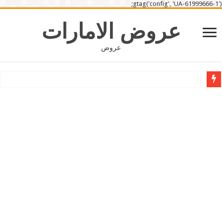
gtag('config', 'UA-61999666-1');
عروض الامارات
عروض