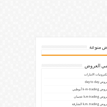
 منوعة
ي العروض
كترونيات الامارات
ض day to day
 k-m-trading أبوظبي
 k.m trading عجمان
k.m. trading الشارقة