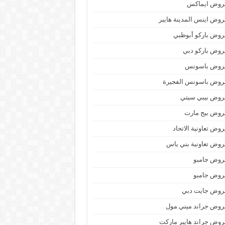
روض ايماكس
وض اينس المدينة هايبر
وض باركو أبوظبي
وض باركو دبي
روض باسونس
روض باسونس الفجيرة
روض بيبي سيتي
روض بيج مارت
وض تعاونية الاتحاد
وض تعاونية بني ياس
روض جامبو
روض جامبو
روض جايت دبي
وض جراند ميني مول
وض جراند هايبر ماركت