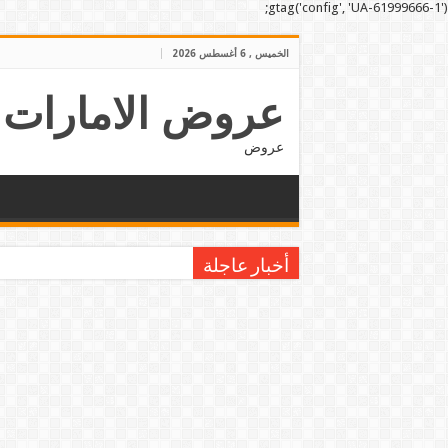
gtag('config', 'UA-61999666-1');
الخميس , 6 أغسطس 2026
عروض الامارات
عروض
أخبار عاجلة