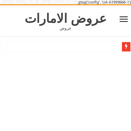
gtag('config', 'UA-61999666-1');
عروض الامارات
عروض