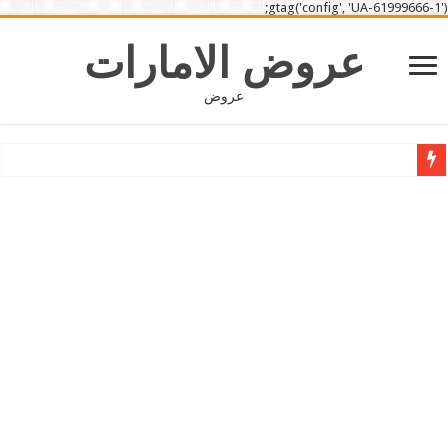
gtag('config', 'UA-61999666-1');
عروض الامارات
عروض