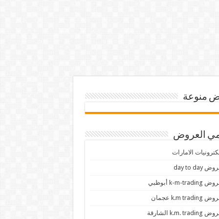
 منوعة
ي العروض
كترونيات الامارات
ض day to day
 k-m-trading أبوظبي
 k.m trading عجمان
k.m. trading الشارقة