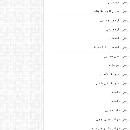
روض ايماكس
وض اينس المدينة هايبر
وض باركو أبوظبي
وض باركو دبي
روض باسونس
روض باسونس الفجيرة
روض بيبي سيتي
روض بيج مارت
وض تعاونية الاتحاد
وض تعاونية بني ياس
روض جامبو
روض جامبو
روض جايت دبي
وض جراند ميني مول
وض جراند هايبر ماركت