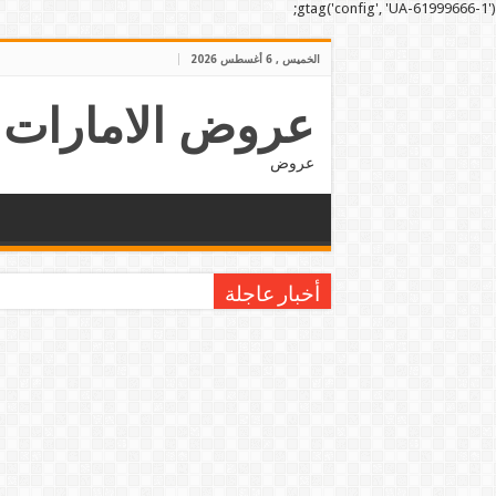
gtag('config', 'UA-61999666-1');
الخميس , 6 أغسطس 2026
عروض الامارات
عروض
أخبار عاجلة