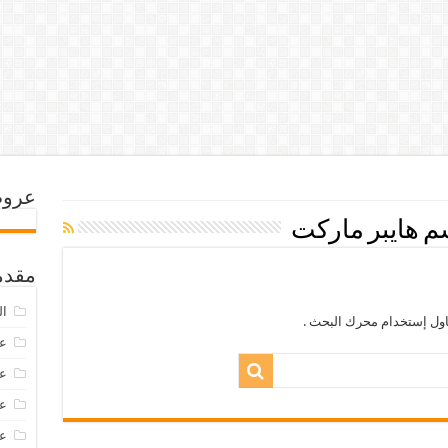
عروض
 هايبر ماركت
مقدم
ال
اول إستخدام محرك البحث .
عرو
عروض
عروض
عروض 