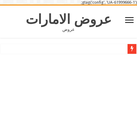
gtag('config', 'UA-61999666-1');
عروض الامارات
عروض