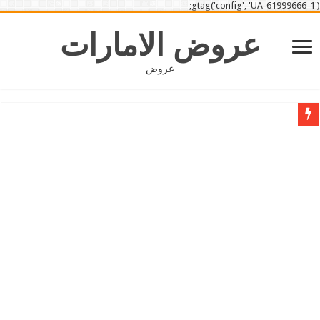
gtag('config', 'UA-61999666-1');
عروض الامارات
عروض