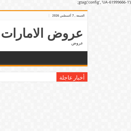
gtag('config', 'UA-61999666-1');
الجمعة , 7 أغسطس 2026
عروض الامارات
عروض
أخبار عاجلة