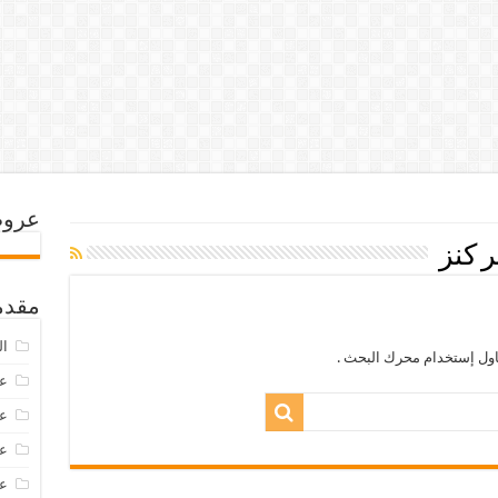
عروض
 كنز
مقدم
ال
اول إستخدام محرك البحث .
عرو
عروض
عروض
عروض 