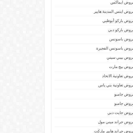
روض ايماكس
وض اينس المدينة هايبر
وض باركو أبوظبي
وض باركو دبي
روض باسونس
روض باسونس الفجيرة
روض بيبي سيتي
روض بيج مارت
وض تعاونية الاتحاد
وض تعاونية بني ياس
روض جامبو
روض جامبو
روض جايت دبي
وض جراند ميني مول
وض جراند هايبر ماركت