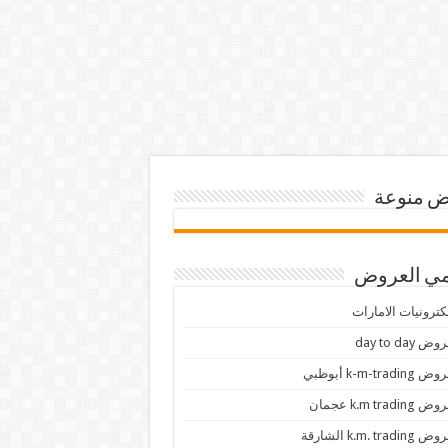
 منوعة
ي العروض
كترونيات الامارات
ض day to day
 k-m-trading أبوظبي
 k.m trading عجمان
k.m. trading الشارقة