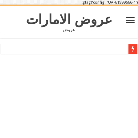
gtag('config', 'UA-61999666-1');
عروض الامارات
عروض