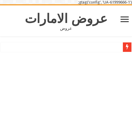
gtag('config', 'UA-61999666-1');
عروض الامارات
عروض